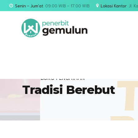
Senin - Jum'at
09.00 WIB - 17.00 WIB
Lokasi Kantor
Jl. 
BUKU PENGAYAAN
Tradisi Berebut