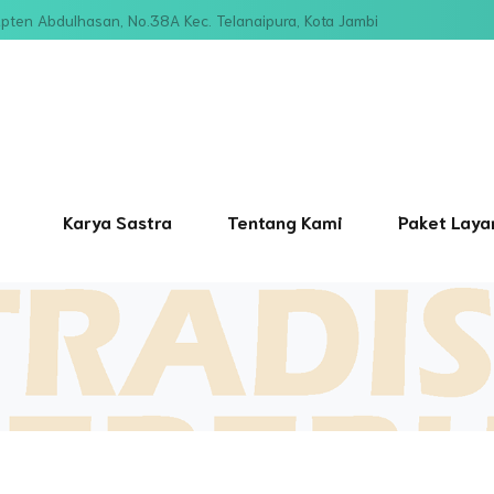
Kapten Abdulhasan, No.38A Kec. Telanaipura, Kota Jambi
Karya Sastra
Tentang Kami
Paket Laya